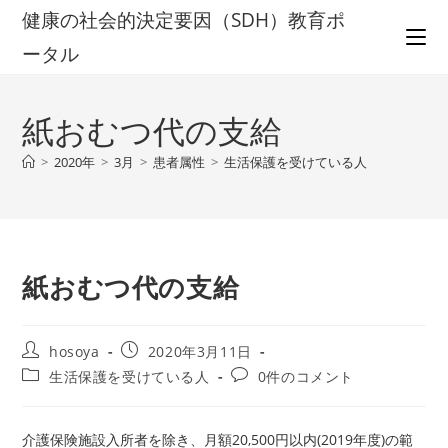
コ
健康の社会的決定要因（SDH）教育ポ
ン
ータル
テ
ン
ツ
紙おむつ代の支給
へ
ス
>
2020年
>
3月
>
患者属性
>
生活保護を受けている人
キ
ッ
プ
紙おむつ代の支給
投
投
hosoya
2020年3月11日
稿
稿
投
投
生活保護を受けている人
0件のコメント
者:
公
稿
稿
開
カ
コ
日:
テ
メ
介護保険施設入所者を除き、月額20,500円以内(2019年度)の範