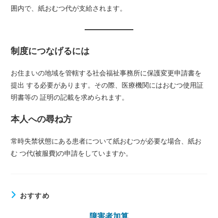
ゴ
ン
囲内で、紙おむつ代が支給されます。
リ
ト:
ー:
制度につなげるには
お住まいの地域を管轄する社会福祉事務所に保護変更申請書を
提出 する必要があります。その際、医療機関にはおむつ使用証
明書等の 証明の記載を求められます。
本人への尋ね方
常時失禁状態にある患者について紙おむつが必要な場合、紙お
む つ代(被服費)の申請をしていますか。
おすすめ
障害者加算