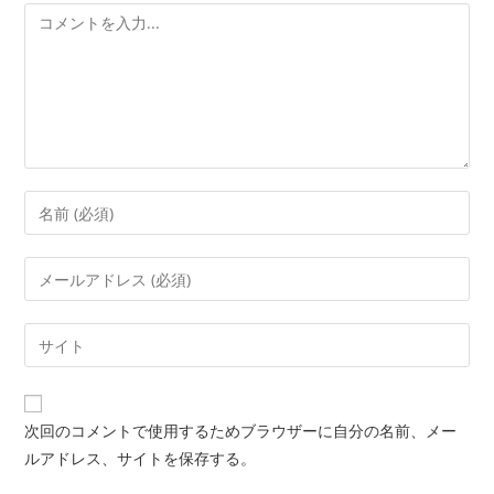
コ
メ
ン
ト
コ
メ
ン
メ
ト
ー
す
ル
Web
る
ア
サ
名
ド
イ
前
レ
ト
ま
次回のコメントで使用するためブラウザーに自分の名前、メー
ス
の
た
ルアドレス、サイトを保存する。
を
URL
は
入