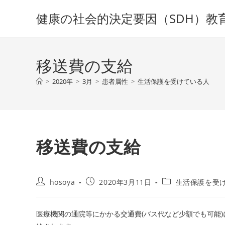
コ
健康の社会的決定要因（SDH）教
ン
テ
ン
ツ
移送費の支給
へ
ス
>
2020年
>
3月
>
患者属性
>
生活保護を受けている人
キ
ッ
プ
移送費の支給
投
投
投
hosoya
2020年3月11日
生活保護を受
稿
稿
稿
者:
公
カ
開
テ
医療機関の通院等にかかる交通費(バス代など少額でも可能
日:
ゴ