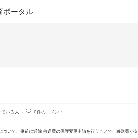
育ポータル
投
けている人
0件のコメント
稿
コ
メ
)について、事前に通院 移送費の保護変更申請を行うことで、移送費が支
ン