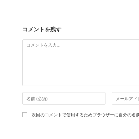
コメントを残す
コ
メ
ン
ト
コ
メ
メ
ー
ン
ル
次回のコメントで使用するためブラウザーに自分の名
ト
ア
す
ド
る
レ