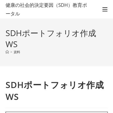
コ
健康の社会的決定要因（SDH）教育ポ
ン
ータル
テ
ン
ツ
SDHポートフォリオ作成
へ
ス
WS
キ
>
資料
ッ
プ
SDHポートフォリオ作成
WS