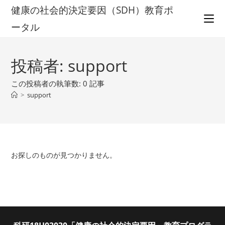
コ
健康の社会的決定要因（SDH）教育ポ
ン
ータル
テ
ン
ツ
投稿者:
support
へ
ス
この投稿者の執筆数: 0 記事
キ
>
support
ッ
プ
お探しのものが見つかりません。