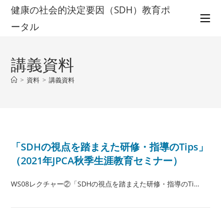
コ
健康の社会的決定要因（SDH）教育ポ
ン
ータル
テ
ン
ツ
講義資料
へ
ス
>
資料
>
講義資料
キ
ッ
プ
「SDHの視点を踏まえた研修・指導のTips」
（2021年JPCA秋季生涯教育セミナー）
WS08レクチャー②「SDHの視点を踏まえた研修・指導のTi…